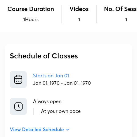
Course Duration
Videos
No. Of Sess
1Hours
1
1
Schedule of Classes
Starts on
Jan 01
Jan 01, 1970
-
Jan 01, 1970
Always open
At your own pace
View Detailed Schedule