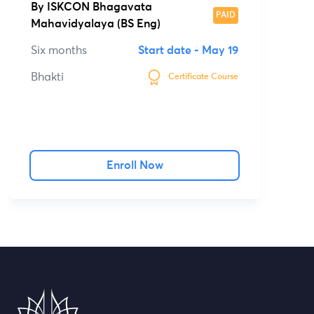
By
ISKCON Bhagavata
PAID
Mahavidyalaya (BS Eng)
Six months
Start date -
May 19
Bhakti
Certificate Course
Enroll Now