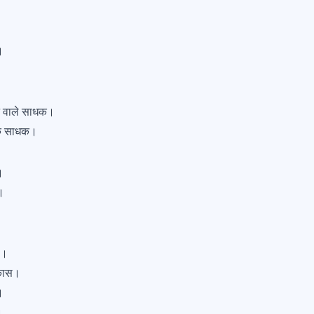
।
ने वाले साधक।
छुक साधक।
।
।
ी।
िकास।
।
।