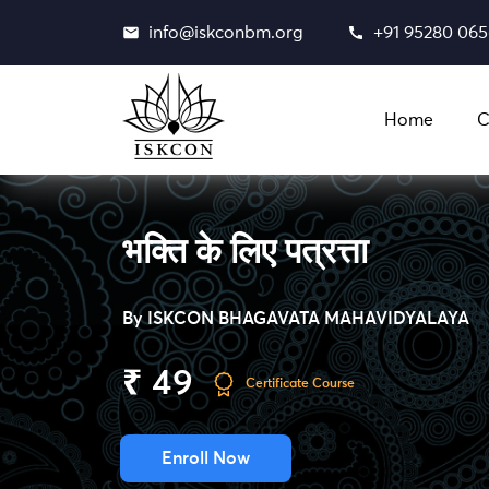
info@iskconbm.org
+91 95280 06
Home
C
भक्ति के लिए पत्रत्ता
By
ISKCON BHAGAVATA MAHAVIDYALAYA
₹ 49
Certificate Course
Enroll Now