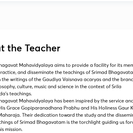
t the Teacher
agavat Mahavidyalaya aims to provide a facility for its me
 practice, and disseminate the teachings of Srimad Bhagavat
 the writings of the Gaudiya Vaisnava acaryas and the branc
osophy, culture, music and science in the context of Srila
a’s teachings.
agavat Mahavidyalaya has been inspired by the service an
f His Grace Gopiparanadhana Prabhu and His Holiness Gaur K
aharaja. Their dedication toward the study and the dissemi
chings of Srimad Bhagavatam is the torchlight guiding us fo
is mission.