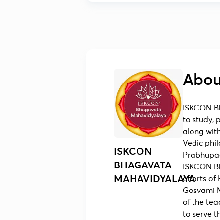
Abou
ISKCON Bh
to study,
along with
Vedic phil
ISKCON
Prabhupad
BHAGAVATA
ISKCON Bh
MAHAVIDYALAYA
efforts o
Gosvami M
of the tea
to serve th