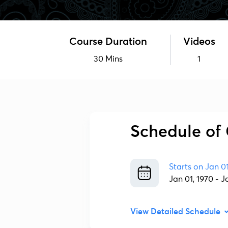
Course Duration
Videos
30 Mins
1
Schedule of 
Starts on
Jan 0
Jan 01, 1970
-
J
View Detailed Schedule