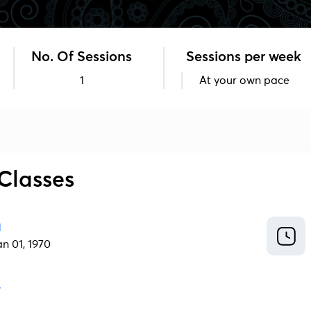
No. Of Sessions
Sessions per week
1
At your own pace
Classes
1
an 01, 1970