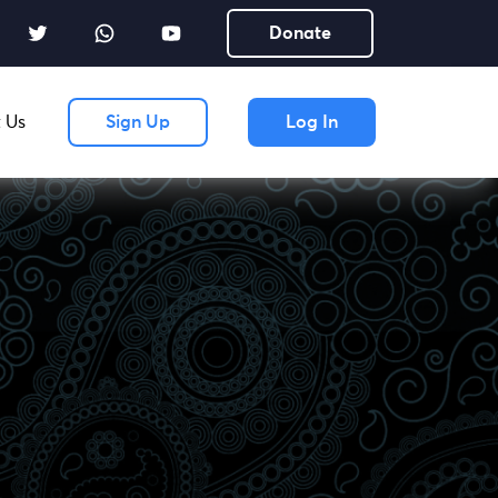
Donate
 Us
Sign Up
Log In