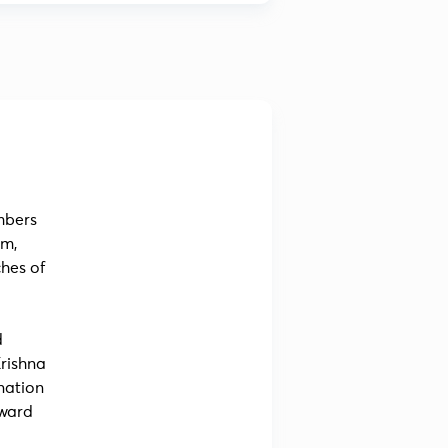
mbers
am,
hes of
d
rishna
nation
rward