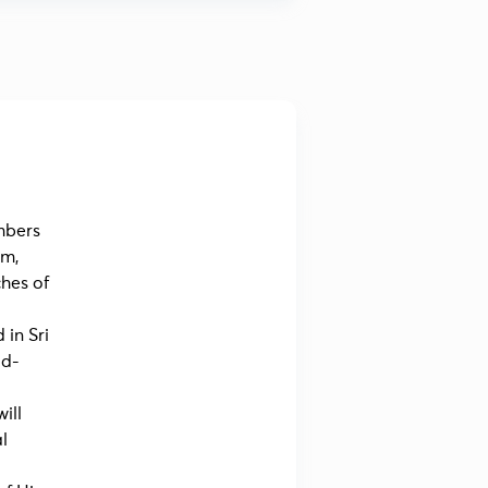
mbers
am,
hes of
in Sri
ad-
ill
l