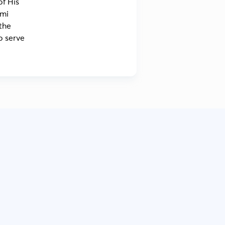
of His
ami
the
o serve