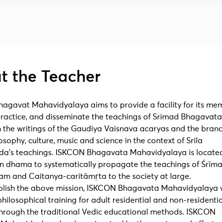
t the Teacher
agavat Mahavidyalaya aims to provide a facility for its me
 practice, and disseminate the teachings of Srimad Bhagavat
 the writings of the Gaudiya Vaisnava acaryas and the branc
osophy, culture, music and science in the context of Srila
a’s teachings. ISKCON Bhagavata Mahavidyalaya is located 
 dhama to systematically propagate the teachings of Śrīm
m and Caitanya-caritāmṛta to the society at large.
lish the above mission, ISKCON Bhagavata Mahavidyalaya w
 philosophical training for adult residential and non-residentia
through the traditional Vedic educational methods. ISKCON