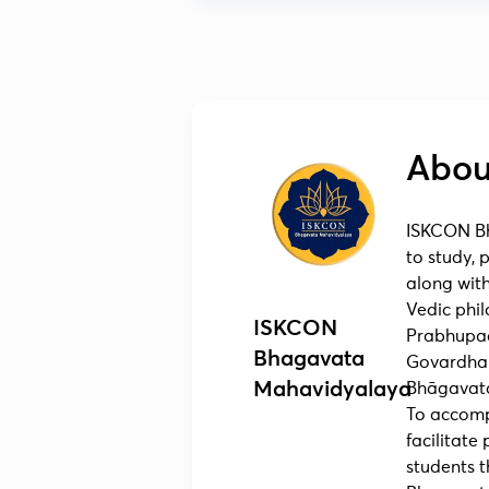
Abou
ISKCON Bh
to study,
along with
Vedic phil
ISKCON
Prabhupad
Bhagavata
Govardhan
Mahavidyalaya
Bhāgavata
To accomp
facilitate
students 