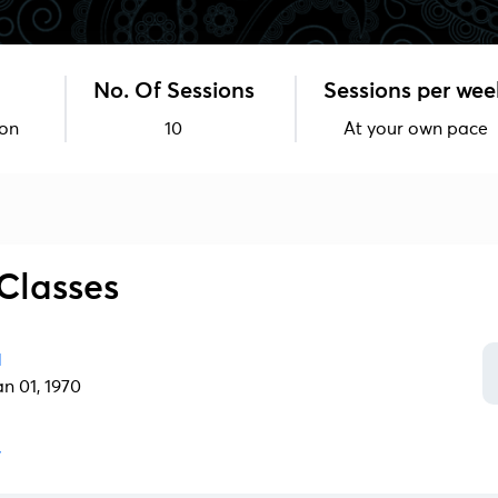
No. Of Sessions
Sessions per wee
ion
10
At your own pace
Classes
1
an 01, 1970