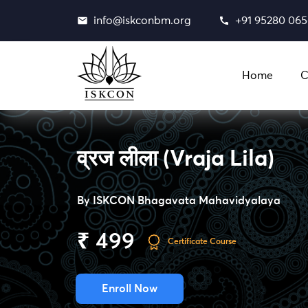
info@iskconbm.org
+91 95280 06
Home
C
व्रज लीला (Vraja Lila)
By
ISKCON Bhagavata Mahavidyalaya
₹ 499
Certificate Course
Enroll Now