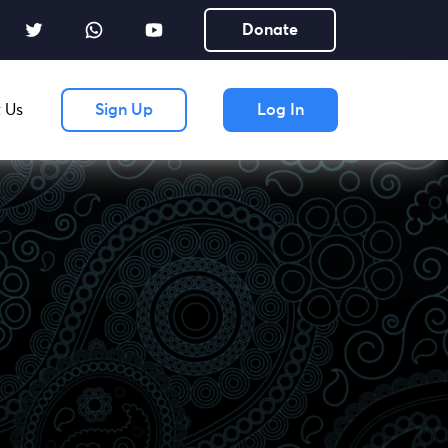
Donate
 Us
Sign Up
Log In