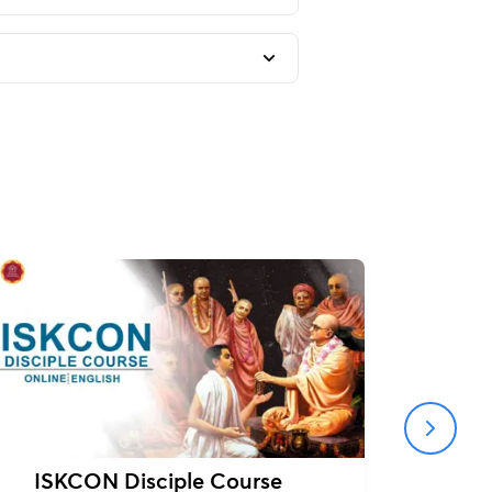
ISKCON Disciple Course
IS